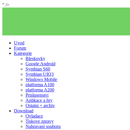
" />
Uvod
Forum
Kategorie
Bleskovky
Google Android
Symbian S60
Symbian UIQ3
Windows Mobile
platforma A100
platforma A200
Prislusenstvi
Aplikace a hry
Ostatni + archiv
Download
Ovladace
Tiskove zpravy
Nahravani souboru